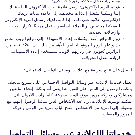
ومستويات دخل محددة وغير ذلك الكثير!
قوائم البريد الإلكتروني: أرسل قائمة البريد الإلكتروني الخاصة بك
إلينا ويمكننا تشغيل إعلانات مخصصة إلى قاعدة بيانات بريدك
الإلكتروني. علاوة على ذلك ، إذا كانت لديك رسائل البريد الإلكتروني
للعملاء المحتملين أو العملاء السابقين ، فقل مرحبًا لتكرار المبيعات
والإحالات الجديدة.
زوار الموقع: أضف بكسلات إعادة الاستهداف إلى موقع الويب الخاص
بك وأعلن لزوار الموقع الحاليين. الأهم من ذلك ، أن 1ء2٪ فقط من
الزائرين يُحولون في زيارتهم الأولى. سنستخدم إعادة الاستهداف
لزيادة معدل التحويلات.
احصل على نتائج سريعة مع إعلانات وسائل التواصل الاجتماعي:
تعمل خدماتنا الإعلانية عبر وسائل التواصل الاجتماعي على تسريع نتائجك.
يمكنك الوصول إلى الناس على الفور. هذا يعني أنه يمكنك إنشاء متابعين
ومشاركين وحركة مرور لموقع الويب بسرعة. كلما زادت الأموال التي
يمكنك توفيرها للإعلانات، زاد عدد الأشخاص الذين يمكننا الوصول إليهم. مع
وصولك إلى المزيد من الأشخاص ، تفتح الباب لمزيد من الوعي وحركة
المرور والمبيعات.
خدماتنا الإعلانية عبر وسائل التواصل