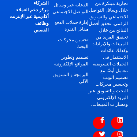
الشركاء
تجارية مبتكرة من
الدعاية عبر وسائل
مركز دعم العملاء
خلال وسائل التواصل
التواصل الاجتماعي
أكاديمية عبر الإنترنت
الاجتماعي والتسويق
إدارة حملات الدفع
وظائف
الرقمي. نحقق أفضل
مقابل النقرة
القصص
النتائج من خلال
تحقيق المزيد من
تحسين محركات
المبيعات والإيرادات
البحث
وكذلك عائدات
تصميم وتطوير
الاستثمار في
المواقع الإلكترونية
الحملات التسويقية.
نتعامل أيضًا مع
البرمجة و التسويق
تصميم الويب
الآلي
وتحسين محركات
البحث والتسويق عبر
البريد الإلكتروني
ومسارات المبيعات.