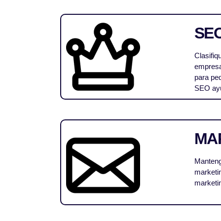
SEO
Clasifiq
empresa 
para pe
SEO ayud
MA
Mantenga
marketin
marketin