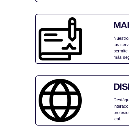
MA
Nuestros
tus serv
permite 
más segu
DIS
Destáque
interacc
profesio
leal.