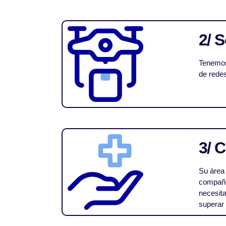
2/ 
Tenemos
de redes
3/ 
Su área 
compañe
necesita
superar