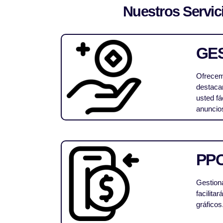
Nuestros Servici
GES
Ofrecemo
destacar
usted f
anuncios
PP
Gestiona
facilita
gráficos