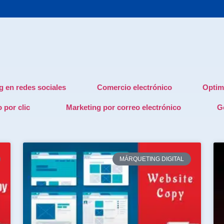
g en redes sociales
Comercio electrónico
Optim
 por clic
Marketing por correo electrónico
G
MÁRQUETING DIGITAL