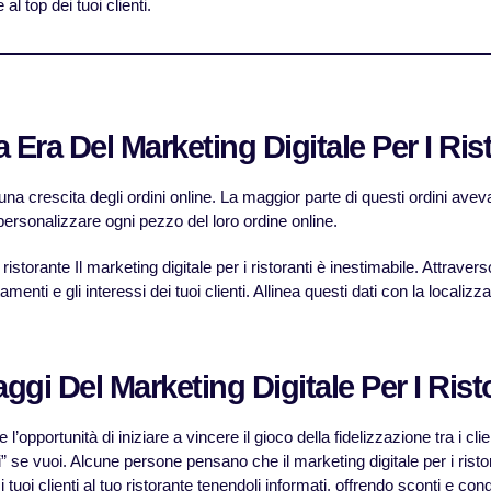
al top dei tuoi clienti.
Era Del Marketing Digitale Per I Ris
o una crescita degli ordini online. La maggior parte di questi ordini avev
 personalizzare ogni pezzo del loro ordine online.
l ristorante Il marketing digitale per i ristoranti è inestimabile. Attrave
amenti e gli interessi dei tuoi clienti. Allinea questi dati con la locali
ggi Del Marketing Digitale Per I Rist
i e l’opportunità di iniziare a vincere il gioco della fidelizzazione tra i c
uali” se vuoi. Alcune persone pensano che il marketing digitale per i risto
e i tuoi clienti al tuo ristorante tenendoli informati, offrendo sconti e co