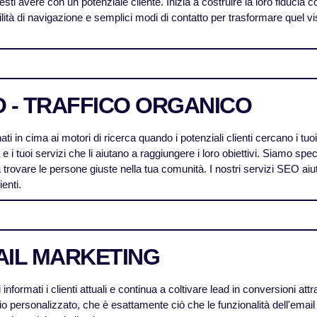
esti avere con un potenziale cliente. Inizia a costruire la loro fiduci
cilità di navigazione e semplici modi di contatto per trasformare quel vis
 - TRAFFICO ORGANICO
ti in cima ai motori di ricerca quando i potenziali clienti cercano i tuoi 
a e i tuoi servizi che li aiutano a raggiungere i loro obiettivi. Siamo sp
 a trovare le persone giuste nella tua comunità. I nostri servizi SEO aiu
ienti.
AIL MARKETING
 informati i clienti attuali e continua a coltivare lead in conversioni at
o personalizzato, che è esattamente ciò che le funzionalità dell'email m