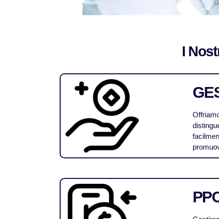
I Nost
GES
Offriamo
distingu
facilmen
promuove
PP