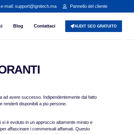
o e-mail: support@ignitech.ma
Pannello del cliente
ci
Blog
Contattaci
AUDIT SEO GRATUITO
TORANTI
enda ad avere successo. Indipendentemente dal fatto
e renderli disponibili a più persone.
nti si è evoluto in un approccio altamente mirato e
e per affascinare i commensali affamati. Questo