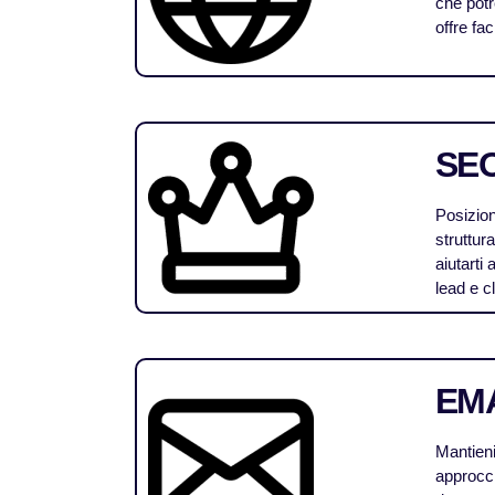
che potr
offre fa
SEO
Posiziona
struttur
aiutarti
lead e cl
EM
Mantieni
approcci