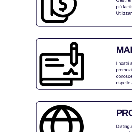
Gestirem
più facil
Utilizza
MA
I nostri 
promozio
conoscenz
rispetto
PRO
Distingu