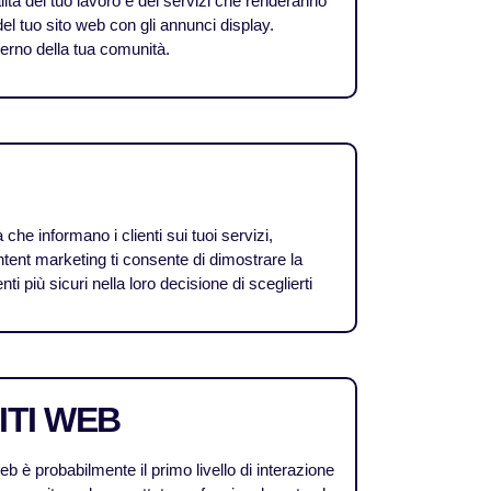
tà del tuo lavoro e dei servizi che renderanno
ri del tuo sito web con gli annunci display.
terno della tua comunità.
 che informano i clienti sui tuoi servizi,
content marketing ti consente di dimostrare la
ti più sicuri nella loro decisione di sceglierti
ITI WEB
b è probabilmente il primo livello di interazione