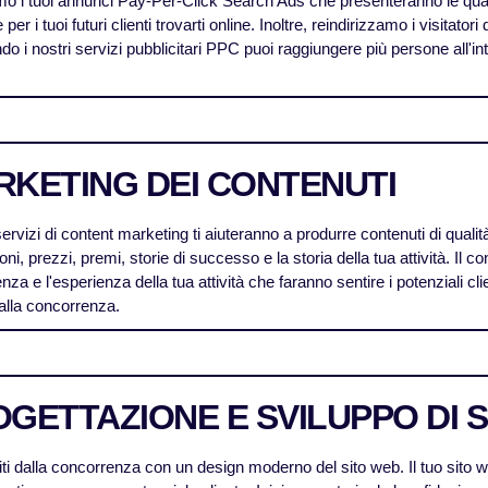
o i tuoi annunci Pay-Per-Click Search Ads che presenteranno le quali
e per i tuoi futuri clienti trovarti online. Inoltre, reindirizzamo i visitato
ndo i nostri servizi pubblicitari PPC puoi raggiungere più persone all'in
RKETING DEI CONTENUTI
servizi di content marketing ti aiuteranno a produrre contenuti di qualità
ni, prezzi, premi, storie di successo e la storia della tua attività. Il 
a e l'esperienza della tua attività che faranno sentire i potenziali clien
 alla concorrenza.
GETTAZIONE E SVILUPPO DI S
iti dalla concorrenza con un design moderno del sito web. Il tuo sito we