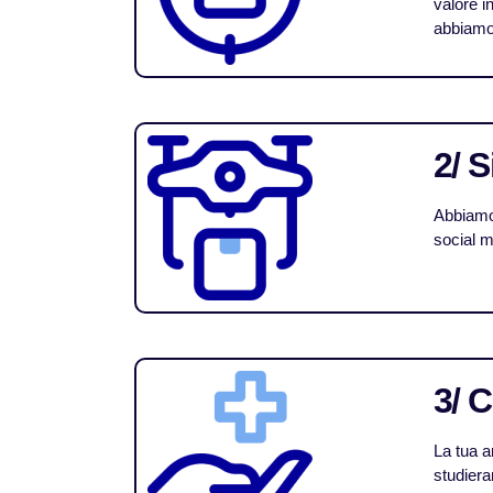
valore i
abbiamo 
2/ 
Abbiamo 
social m
3/ 
La tua a
studiera