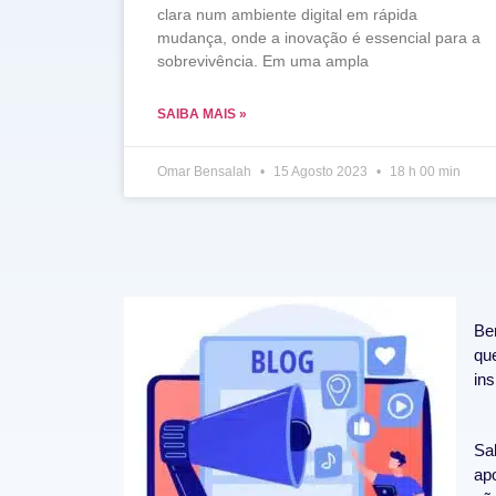
clara num ambiente digital em rápida
mudança, onde a inovação é essencial para a
sobrevivência. Em uma ampla
SAIBA MAIS »
Omar Bensalah
15 Agosto 2023
18 h 00 min
Be
que
ins
Sa
ap