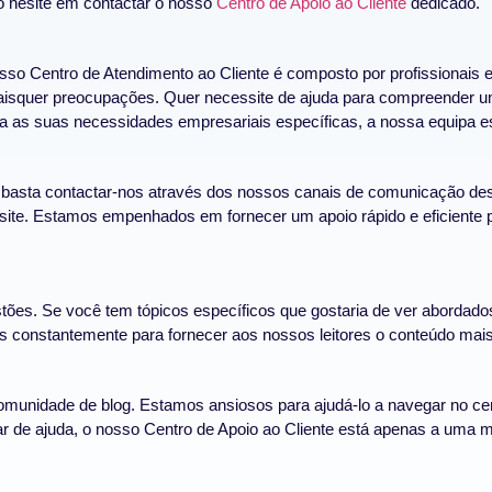
o hesite em contactar o nosso
Centro de Apoio ao Cliente
dedicado.
so Centro de Atendimento ao Cliente é composto por profissionais ex
aisquer preocupações. Quer necessite de ajuda para compreender u
 as suas necessidades empresariais específicas, a nossa equipa est
, basta contactar-nos através dos nossos canais de comunicação des
bsite. Estamos empenhados em fornecer um apoio rápido e eficiente 
es. Se você tem tópicos específicos que gostaria de ver abordados
s constantemente para fornecer aos nossos leitores o conteúdo mais 
omunidade de blog. Estamos ansiosos para ajudá-lo a navegar no cen
ar de ajuda, o nosso Centro de Apoio ao Cliente está apenas a uma 