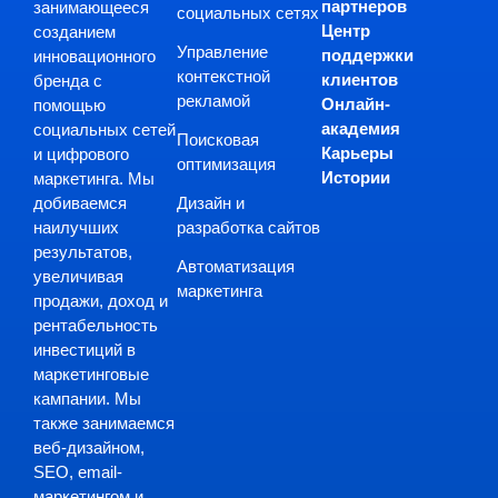
партнеров
занимающееся
социальных сетях
Центр
созданием
Управление
поддержки
инновационного
контекстной
клиентов
бренда с
рекламой
Онлайн-
помощью
академия
социальных сетей
Поисковая
Карьеры
и цифрового
оптимизация
Истории
маркетинга. Мы
Дизайн и
добиваемся
разработка сайтов
наилучших
результатов,
Автоматизация
увеличивая
маркетинга
продажи, доход и
рентабельность
инвестиций в
маркетинговые
кампании. Мы
также занимаемся
веб-дизайном,
SEO, email-
маркетингом и