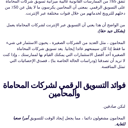
تنفق 65٪ من الممارسات القانونية غالبية ميزانية تسويق شركات المحاماة
على التسويق الرقمي. بمعنى أن المحامين يكرسون ما لا يقل عن 50٪ من
دخلهم للترويج لخدماتهم من خلال قنوات مختلفة عبر الإنترنت.
من الواضح أن هذا يعني أن التسويق عبر الإنترنت لشركات المحاماة يعمل
(بشكل جيد حقا).
المحامون ، مثل العديد من الشركات الصغيرة ، يحبون الاستثمار في شيء
ما فقط إذا كان سيمنحهم عائدا إيجابيا. يعد تسويق شركات المحاماة
الصغيرة أحد أفضل الاستثمارات التي يمكنك القيام بها لممارستك ، وإذا كنت
لا تريد أن تصدقنا (ودراسات الحالة الخاصة بنا) ، فصدق الإحصائيات التي
تمثل المنافسة.
فوائد التسويق الرقمي لشركات المحاماة
والمحامين
لنكن صادقين.
المحامون مشغولون دائما ، مما يجعل إيجاد الوقت للتسويق
أمرا صعبا
للغاية.