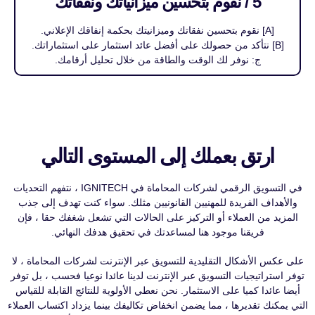
5 / نقوم بتحسين ميزانياتك ونفقاتك
[A] نقوم بتحسين نفقاتك وميزانيتك بحكمة إنفاقك الإعلاني.
[B] نتأكد من حصولك على أفضل عائد استثمار على استثماراتك.
ج: نوفر لك الوقت والطاقة من خلال تحليل أرقامك.
ارتق بعملك إلى المستوى التالي
في التسويق الرقمي لشركات المحاماة في IGNITECH ، نتفهم التحديات
والأهداف الفريدة للمهنيين القانونيين مثلك. سواء كنت تهدف إلى جذب
المزيد من العملاء أو التركيز على الحالات التي تشعل شغفك حقا ، فإن
فريقنا موجود هنا لمساعدتك في تحقيق هدفك النهائي.
على عكس الأشكال التقليدية للتسويق عبر الإنترنت لشركات المحاماة ، لا
توفر استراتيجيات التسويق عبر الإنترنت لدينا عائدا نوعيا فحسب ، بل توفر
أيضا عائدا كميا على الاستثمار. نحن نعطي الأولوية للنتائج القابلة للقياس
التي يمكنك تقديرها ، مما يضمن انخفاض تكاليفك بينما يزداد اكتساب العملاء