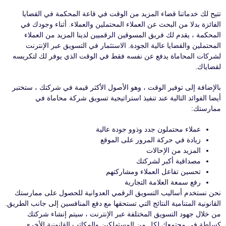
تتيح لك خدماتنا قضاء المزيد من الوقت في قاعة المحكمة في القضايا
الفائزة بدلا من البحث عن العملاء المحتملين والعملاء. أثناء وجودك في
المحكمة ، يقدم لك فريق المسوقين الرقميين لدينا المزيد من العملاء
المحتملين والقضايا عالية الجودة. الاستثمار في التسويق عبر الإنترنت
لشركات المحاماة يدفع عن نفسه فقط في الوقت الذي يوفر لك لتكريسه
لقضاياك.
بالإضافة إلى توفير الوقت ، وهو الأصول الأكثر قيمة في شركتك ، ستختبر
أيضا الفوائد التالية عند تنفيذ استراتيجية تسويق شركة محاماة في
ممارستك:
عملاء محتملون جدد وذوو جودة عالية
زيادة في حركة المرور على الموقع
المزيد من الإحالات
مصداقية أكبر لشركتك
تحسين تفاعل العملاء ومشاركتهم
رفع سمعة العلامة التجارية
نحن نستخدم أساليب التسويق الرقمي العدوانية للحصول على ممارستك
القانونية المتنامية النتائج التي تستحقها مع دفع المنافسين إلى جانب الطريق.
من خلال جهود التسويق المختلفة عبر الإنترنت ، سيتم إنشاء شركتك
كسلطة في مجتمعك لكل من المستهلكين والمكاتب القانونية الأخرى
.