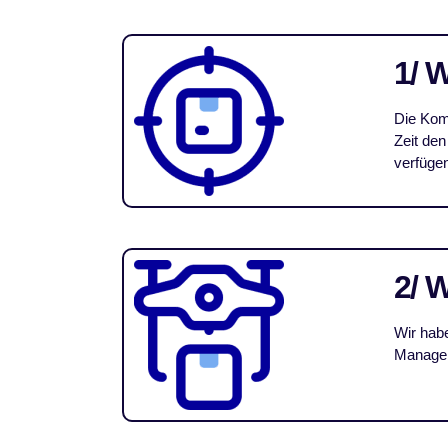
1/ 
Die Komb
Zeit den
verfüge
2/ 
Wir habe
Managem