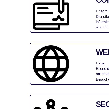
CO
Unsere C
Dienstl
informi
wodurch 
WE
Heben S
Ebene de
mit eine
Besuche
SEO