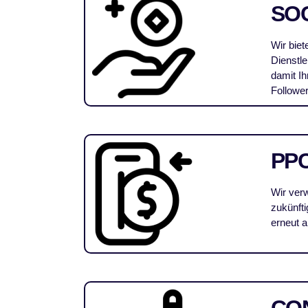
SO
Wir bie
Dienstl
damit I
Follower
PP
Wir verw
zukünft
erneut 