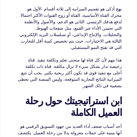
نهج أذكى هو تقسيم الميزانية إلى ثلاثة أقسام. الأول هو
محرك القناة الأساسية، القناة أو زوج القنوات الأكثر احتمالا
لدفع هدفك الرئيسي. الثاني هو الدعم، والأصول والأنظمة
التي تحسن الأداء عبر القمع، مثل صفحات الهبوط،
والتحليلات، والإنتاج الإبداعي، أو تسلسلات البريد الإلكتروني.
الثالثة هي الاختبارات، حيث يتم تخصيص كمية أقل للتجارب
التي قد تفتح النمو المستقبلي.
هذا مهم لأن كل قناة لها منحنى تعلم وتكلفة تنفيذ. قناة
رخيصة تدار بشكل سيء لا تزال مكلفة. قناة ذات تكلفة
أعلى مع تنفيذ قوي قد تكون أكثر ربحية بكثير. يجب أن تتبع
الميزانية النتائج التجارية المتوقعة، وليس المنصة التي تحظى
بشعبية في ذلك الشهر.
ابن استراتيجيتك حول رحلة
العميل الكاملة
أحد أسباب ضعف أداء العديد من جهود التسويق الرقمي هو
أنها مبنية على حملات معزولة بدلا من رحلة العميل. يكتشف