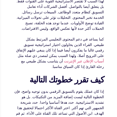
لهذا السبب لا تقتصر الاستراتيجية القوية على القنوات فقط.
بل يتعلق أيضا بالتواصل. أفضل الشركات أداء تعامل
التسويق كنظام متعدد الوظائف. المبيعات ترسل رسائل.
الخدمة تخبر المحتوى. التحليلات تؤثر على تحولات الميزانية.
القيادة توضح الأولويات. عندما توجد هذه الحلقة، تصبح
الحملات أكثر حدة لأنها تعكس الواقع، وليس الافتراضات.
كما يساعد في دعم المحتوى التعليمي المرتبط بشكل
طبيعي. القراء الذين يحاولون اختيار استراتيجية تسويق
رقمي غالبا ما يفكرون أيضا فيما إذا كان ينبغي عليهم الإنفاق
على الترويج أصلا، ولهذا السبب يمكن لمصدر ذي صلة مثل
أسباب الإعلان عبر الإنترنت
أن يتناسب بشكل طبيعي مع
رحلة القارئ إذا كان السياق مناسبا.
كيف تقرر خطوتك التالية
إذا كان عملك يقوم بالتسويق الرقمي بدون توجيه واضح، فإن
الخطوة التالية ليست إضافة المزيد من التكتيكات. بل هو
تشديد الاستراتيجية. حدد هدفا أساسيا واحدا. حدد شريحة
الجمهور التي تهم أكثر. اختر القناة الأكثر احتمالا لتحقيق هذا
الهدف. ابن الأصول التي تساعد تلك القناة على الأداء. ثم قم