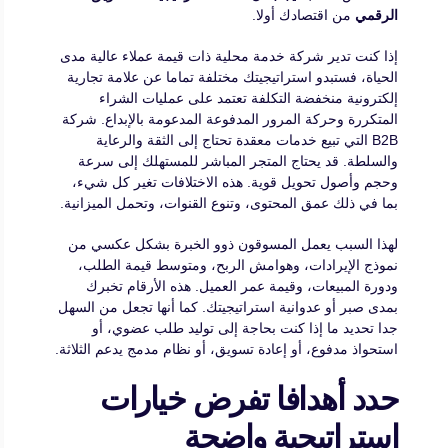
الرقمي
من اقتصادك أولا.
إذا كنت تدير شركة خدمة محلية ذات قيمة عملاء عالية مدى
الحياة، فستبدو استراتيجيتك مختلفة تماما عن علامة تجارية
إلكترونية منخفضة التكلفة تعتمد على عمليات الشراء
المتكررة وحركة المرور المدفوعة المدعومة بالإبداع. شركة
B2B التي تبيع خدمات معقدة تحتاج إلى الثقة والرعاية
والسلطة. قد يحتاج المتجر المباشر للمستهلك إلى سرعة
وحجم وأصول تحويل قوية. هذه الاختلافات تغير كل شيء،
بما في ذلك عمق المحتوى، وتنوع القنوات، وتحمل الميزانية.
لهذا السبب يعمل المسوقون ذوو الخبرة بشكل عكسي من
نموذج الإيرادات، وهوامش الربح، ومتوسط قيمة الطلب،
ودورة المبيعات، وقيمة عمر العميل. هذه الأرقام تخبرك
بمدى صبر أو عدوانية استراتيجيتك. كما أنها تجعل من السهل
جدا تحديد ما إذا كنت بحاجة إلى توليد طلب عضوي، أو
استحواذ مدفوع، أو إعادة تسويق، أو نظام مدمج يدعم الثلاثة.
حدد أهدافا تفرض خيارات
استراتيجية واضحة