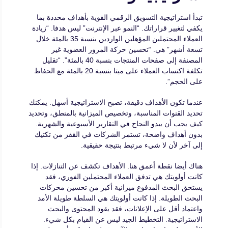
تبدأ استراتيجية التسويق الرقمي القوية بأهداف محددة بما
يكفي لتغيير قراراتك. “النمو عبر الإنترنت” ليس هدفا. “زيادة
العملاء المحتملين المؤهلين الواردين بنسبة 35 بالمئة خلال
تسعة أشهر” هي. “تحسين حركة المرور العضوية غير
المصنفة إلى صفحات المنتجات بنسبة 40 بالمئة”. “تقليل
تكلفة اكتساب العملاء على ميتا بنسبة 20 بالمئة مع الحفاظ
على الحجم”.
عندما تكون الأهداف دقيقة، تصبح الاستراتيجية أسهل. يمكنك
تحديد القنوات المناسبة، وتخصيص الميزانية بالمنطق، وتحديد
كيف يجب أن يبدو النجاح في التقارير الأسبوعية والشهرية.
بدون أهداف واضحة، تستمر الشركات في القفز من تكتيك
إلى آخر لأن لا شيء مرتبط بنتيجة حقيقية.
هناك أيضا نقطة أعمق هنا. الأهداف تكشف عن التنازلات. إذا
كانت أولويتك هي تدفق العملاء المحتملين الفوري، فقد
يستحق البحث المدفوع ميزانية أكبر من تحسين محركات
البحث الطويلة. إذا كانت أولويتك هي السلطة طويلة الأمد
واعتماد أقل على الإعلانات، فقد يقود المحتوى والبحث
الاستراتيجية. التخطيط الجيد ليس عن القيام بكل شيء.