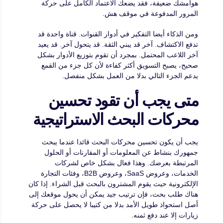
هوامشك ضعيفة، فقد يضعك الاعتماد الكامل على حركة
المرور المدفوعة في موقف هش.
ومن الذكاء أيضا التفكير في أدوار القنوات. قناة واحدة قد
تدفع الاكتشاف. آخر قد يبني الثقة. قد يتحول آخر. قد يعيد
آخر اللاعب المحتمل. بمجرد أن تقوم بتوزيع الأدوار بشكل
صحيح، يصبح التسويق أكثر كفاءة لأن كل جزء من القمع
يدعم الجزء التالي بدلا من العمل بشكل منفصل.
متى يجب أن تقود تحسين
محركات البحث الاستراتيجية
يجب أن يكون تحسين محركات البحث قائدا عندما يبحث
جمهورك بنشاط عن المعلومات أو المقارنات أو الحلول
المرتبطة بعرضك. وهذا فعال بشكل خاص لشركات
الخدمات، وعروض SaaS، وعروض B2B، وفئات التجارة
الإلكترونية حيث يقوم المشترون بالبحث قبل الشراء. إذا كان
هناك طلب بحث، فإن ترتيب جيد يمكن أن يحول موقعك إلى
أصل استحواذ طويل الأمد بدلا من كتيبا لا يحصل على حركة
زيارات إلا عند دفع ثمنه.