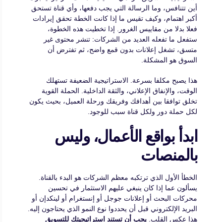
أين تتنافس، وما الرسالة التي يجب دفعها، وأي قناة تستحق
أكبر اهتمام، وكيف تقيس ما إذا كانت الخطة تحقق إيرادات
فعلا بدلا من مقاييس الغرور. إذا تخطيت هذه الخطوة،
ستفعل ما تفعله العديد من الشركات: تنشر محتوى غير
متسق، تشغل إعلانات بدون قمع واضح، ثم تفترض أن
السوق هو المشكلة.
هذا يصبح مكلفا بسرعة. الاستراتيجية الضعيفة تستهلك
الوقت، والإنفاق الإعلاني، والثقة الداخلية. الحملة القوية
تخلق توافقا بين أهدافك وفريقك ورحلة العميل، بحيث يكون
لكل حملة دور ولكل قناة سبب للوجود.
ابدأ بواقع الأعمال، وليس
بالمنصات
الخطأ الأول الذي ترتكبه معظم الشركات هو البدء بالقناة.
يسألون عما إذا كان ينبغي عليهم الاستثمار في تحسين
محركات البحث أو إعلانات جوجل أو إنستغرام أو لينكدإن أو
البريد الإلكتروني قبل أن يحددوا نوع النمو الذي يحتاجون إليه.
هذا عكس القلب.
يجب أن تستند استراتيجيتك للتسويق