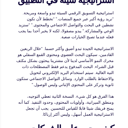
استراتيجية التسويق الرقمي السيئة تبدو واسعة ومريحة.
“نريد رؤية أكبر عبر جميع المنصات.” “نخطط لأن نكون
نشطين في البحث والتواصل الاجتماعي والمحتوى.” “سنزيد
الوعي والمشاركة.” يبدو مصقولا، لكنه لا يخبر أحدا بما يجب
فعله عندما تصبح الخيارات صعبة.
الاستراتيجية الجيدة تبدو أضيق وأكثر حسما. “خلال الربعين
القادمين، سيكون البحث العضوي ومحتوى القمع السفلي هو
محرك النمو الأساسي لدينا لأن مشترينا يبحثون بشكل مكثف
قبل الشراء. البحث المدفوع يدعم فقط المصطلحات ذات
النية العالية. سيتم استخدام البريد الإلكتروني لتحويل
والاحتفاظ بالطلب الوارد. وسائل التواصل الاجتماعي ستكون
ثانوية وتركز على المحتوى الإثباتي وليس الوصول.”
هذا الفرق هو كل شيء. النسخة الثانية تعطي التوجيه،
ومنطق الميزانية، وأولويات المحتوى، وحدود التنفيذ. كما أنه
يمنح فريقك شيئا قابلا للقياس للتحسين. يجب أن تجعل
الاستراتيجية العمل أسهل، وليس أكثر إرباكا.