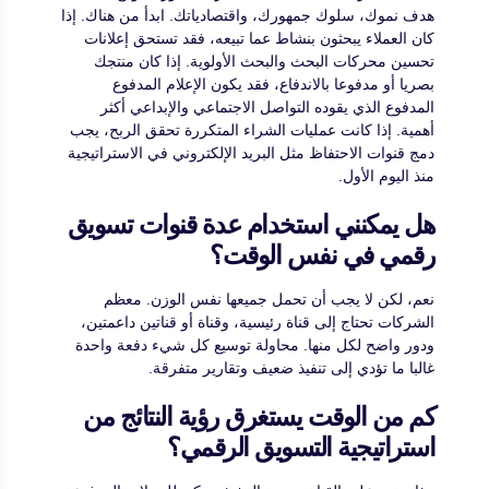
هدف نموك، سلوك جمهورك، واقتصادياتك. ابدأ من هناك. إذا
كان العملاء يبحثون بنشاط عما تبيعه، فقد تستحق إعلانات
تحسين محركات البحث والبحث الأولوية. إذا كان منتجك
بصريا أو مدفوعا بالاندفاع، فقد يكون الإعلام المدفوع
المدفوع الذي يقوده التواصل الاجتماعي والإبداعي أكثر
أهمية. إذا كانت عمليات الشراء المتكررة تحقق الربح، يجب
دمج قنوات الاحتفاظ مثل البريد الإلكتروني في الاستراتيجية
منذ اليوم الأول.
هل يمكنني استخدام عدة قنوات تسويق
رقمي في نفس الوقت؟
نعم، لكن لا يجب أن تحمل جميعها نفس الوزن. معظم
الشركات تحتاج إلى قناة رئيسية، وقناة أو قناتين داعمتين،
ودور واضح لكل منها. محاولة توسيع كل شيء دفعة واحدة
غالبا ما تؤدي إلى تنفيذ ضعيف وتقارير متفرقة.
كم من الوقت يستغرق رؤية النتائج من
استراتيجية التسويق الرقمي؟