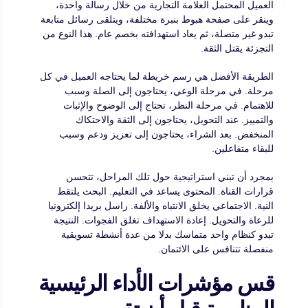
العميل المحتمل العلامة التجارية من خلال رسالة واحدة،
وينقر على صفحة هبوط بنبرة مختلفة، ويتلقى رسائل متابعة
تبدو غير متصلة، ثم يعاد استهدافته بخصم عام. هذا النوع من
التجزئة يقتل الثقة.
الطريقة الأفضل هي رسم خريطة لما يحتاجه العميل في كل
مرحلة. في مرحلة الوعي، يحتاجون إلى الصلة وسبب
للاهتمام. في مرحلة النظر، تحتاج إلى الوضوح والإثبات
والتمييز. عند التحويل، يحتاجون إلى الثقة والاحتكاك
المنخفض. بعد الشراء، يحتاجون إلى تعزيز ودعم وسبب
للبقاء متفاعلين.
بمجرد أن تبني استراتيجية حول تلك المراحل، تتحسن
قرارات القناة. المحتوى يساعد في التعليم. البحث يلتقط
النية. الاجتماعي يخلق الانتباه والألفة. راسل بريدا إلكترونيا
للرعاة والتحويل. إعادة الاستهداف تغلق الفجوات. النتيجة
تبدو كنظام واحد متماسك بدلا من عدة أنشطة تسويقية
منفصلة تتنافس على الائتمان.
قس مؤشرات الأداء الرئيسية