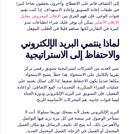
إلى اكتشاف قائم على الانقطاع. وآخرون يحققون نجاحا كبيرا
في طبقات إعادة التسويق وإعادة الاستهداف. إذا كنت تقيم
قنوات الوعي، فإن فهم الفرق بين
الإعلان المعروض مقابل
الإعلان الأصلي
يمكن أن يوفر عليك شراء انطباعات تبدو
كبيرة في التقارير لكنها تساهم قليلا في الطلب المؤهل.
لماذا ينتمي البريد الإلكتروني
والاحتفاظ إلى الاستراتيجية
تبني العديد من الشركات استراتيجية تسويق رقمي تركز
تقريبا بالكامل على الاستحواذ. هذا خطأ. يصبح الاستحواذ
مكلفا عندما يكون الاحتفاظ ضعيفا. إذا كان عملك يعتمد على
عمليات الشراء المتكررة، التجديدات، البيع الإضافي، أو إعادة
التفعيل، فإن التسويق عبر البريد الإلكتروني ودورة الحياة
ليسا قنوات جانبية. هم المحركات الأساسية للربح.
البريد الإلكتروني يعمل لأنه يمنحك توزيعا مملوكا. أنت لا
تستأجر الوصول عبر منصة في كل مرة تريد فيها التواصل.
والأهم من ذلك، أنه يتيح لك تكييف الرسائل مع مكان العميل
المحتمل أو العميل في الرحلة. العميل المحتمل الجديد،