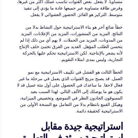
متساويا. لا يفعل. بعض القنوات تناسب عملك أكثر من غيرها،
وفرض طاقة متساوية عبر جميعها عادة ما يؤدي إلى تنفيذ
متوسط. التركيز هو الفائز. الحضور العشوائي لا يفعل.
خطأ شائع آخر هو بناء الاستراتيجية حول النشاط بدلا من
النتائج. المزيد من المنشورات، المزيد من الإعلانات، المزيد
من المدونات، المزيد من الحملات. لا يهم أي من ذلك إذا لم
يتحسن الطلب المؤهل. العديد من الفرق تختبئ خلف الإنتاج
لأنه يشعر بالإنتاجية. لكن الاستراتيجية تحكم عليها بالحركة
التجارية، وليس بمدى امتلاء التقويم.
الخطأ الثالث هو الفشل في تكييف الاستراتيجية مع نمو
العمل. قد يصبح مزيج القنوات الذي يعمل في مرحلة ما غير
فعال لاحقا. ما ساعدك في الحصول على أول مئة عميل قد لا
يكون هو ما يوصلك إلى الألف التالي. لهذا السبب يعيد
المسوقون الجادون النظر في التموضع، وتخصيص الميزانية،
وهيكل القمع بانتظام بدلا من التعامل مع النسخة الأولى من
الاستراتيجية كحقيقة دائمة.
استراتيجية جيدة مقابل
استراتيجية سيئة في التطبيق