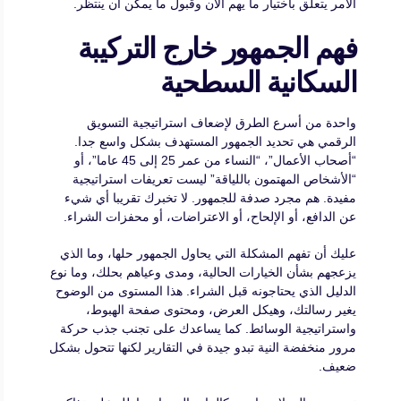
الأمر يتعلق باختيار ما يهم الآن وقبول ما يمكن أن ينتظر.
فهم الجمهور خارج التركيبة
السكانية السطحية
واحدة من أسرع الطرق لإضعاف استراتيجية التسويق
الرقمي هي تحديد الجمهور المستهدف بشكل واسع جدا.
“أصحاب الأعمال”، “النساء من عمر 25 إلى 45 عاما”، أو
“الأشخاص المهتمون باللياقة” ليست تعريفات استراتيجية
مفيدة. هم مجرد صدفة للجمهور. لا تخبرك تقريبا أي شيء
عن الدافع، أو الإلحاح، أو الاعتراضات، أو محفزات الشراء.
عليك أن تفهم المشكلة التي يحاول الجمهور حلها، وما الذي
يزعجهم بشأن الخيارات الحالية، ومدى وعياهم بحلك، وما نوع
الدليل الذي يحتاجونه قبل الشراء. هذا المستوى من الوضوح
يغير رسالتك، وهيكل العرض، ومحتوى صفحة الهبوط،
واستراتيجية الوسائط. كما يساعدك على تجنب جذب حركة
مرور منخفضة النية تبدو جيدة في التقارير لكنها تتحول بشكل
ضعيف.