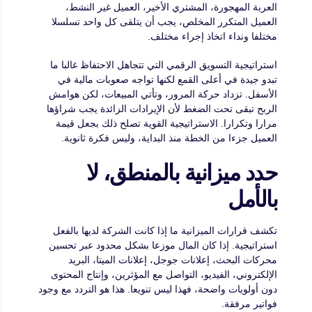
العربة المهجورة، المشتري الأخير، العميل غير النشط،
العميل المتكرر المخلص، يجب أن يتلقى كل واحد تسلسلا
مختلفا ونداء اتخاذ إجراء مختلف.
استراتيجية التسويق الرقمي التي تتجاهل الاحتفاظ غالبا ما
تبدو جيدة في أعلى القمع لكنها تواجه صعوبات مالية في
الأسفل. تزداد حركة المرور، وتأتي المبيعات، لكن هوامش
الربح تبقى تحت الضغط لأن الإيرادات الزائدة يجب شراؤها
مرارا وتكرارا. الاستراتيجية القوية تصلح ذلك بجعل قيمة
العميل جزءا من الخطة منذ البداية، وليس فكرة ثانوية.
حدد ميزانية بالمنطق، لا
بالأمل
تكشف قرارات الميزانية ما إذا كانت الشركة لديها بالفعل
استراتيجية. إذا كان المال موزعا بشكل محدود عبر تحسين
محركات البحث، إعلانات جوجل، إعلانات الميتا، البريد
الإلكتروني، الفيديو، التواصل مع المؤثرين، وإنتاج المحتوى
دون أولويات واضحة، فهذا ليس تنويعا. هذا هو التردد مع وجود
فواتير مرفقة.