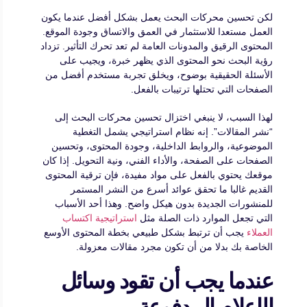
لكن تحسين محركات البحث يعمل بشكل أفضل عندما يكون
العمل مستعدا للاستثمار في العمق والاتساق وجودة الموقع.
المحتوى الرقيق والمدونات العامة لم تعد تحرك التأثير. تزداد
رؤية البحث نحو المحتوى الذي يظهر خبرة، ويجيب على
الأسئلة الحقيقية بوضوح، ويخلق تجربة مستخدم أفضل من
الصفحات التي تحتلها ترتيبات بالفعل.
لهذا السبب، لا ينبغي اختزال تحسين محركات البحث إلى
“نشر المقالات”. إنه نظام استراتيجي يشمل التغطية
الموضوعية، والروابط الداخلية، وجودة المحتوى، وتحسين
الصفحات على الصفحة، والأداء الفني، ونية التحويل. إذا كان
موقعك يحتوي بالفعل على مواد مفيدة، فإن ترقية المحتوى
القديم غالبا ما تحقق عوائد أسرع من النشر المستمر
للمنشورات الجديدة بدون هيكل واضح. وهذا أحد الأسباب
التي تجعل الموارد ذات الصلة مثل
استراتيجية اكتساب
العملاء
يجب أن ترتبط بشكل طبيعي بخطة المحتوى الأوسع
الخاصة بك بدلا من أن تكون مجرد مقالات معزولة.
عندما يجب أن تقود وسائل
الإعلام المدفوعة