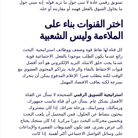
تسويق رقمي عادة لا تبنى حول ما تريد قوله. إنه مبني حول
ما يحاول السوق بالفعل فهمه أو مقارنته أو حله.
اختر القنوات بناء على
الملاءمة وليس الشعبية
كل قناة لها نقاط قوة وضعف ووظائف استراتيجية. البحث
رائع عندما يكون الطلب موجودا بالفعل. الاجتماعية قوية
عندما يجب خلق الانتباه. البريد الإلكتروني هو أحد أفضل
قنوات الاحتفاظ بالبقاء والرعاية. يتراكم المحتوى العضوي مع
الوقت لكنه يتطلب صبرا. الإعلام المدفوع يمكن أن يتحرك
بسرعة لكنه يعاقب الاقتصاد المهمل.
استراتيجية التسويق الرقمي
الصحيحة لا تسأل عن القناة
الأفضل بشكل عام. يسأل عن أي قناة تناسب جمهورك،
ورسالتك، وميزانيتك، ورحلة شرائك. إذا كان مشتروك
يبحثون بنشاط عن الحلول، فمن المحتمل أن يلعب البحث
وتحسين محركات البحث دورا مركزيا. إذا كان منتجك يحتاج
إلى عرض بصري، فقد تكون الفيديوهات القصيرة والإبداعات
على وسائل التواصل الاجتماعي أكثر أهمية. إذا كانت