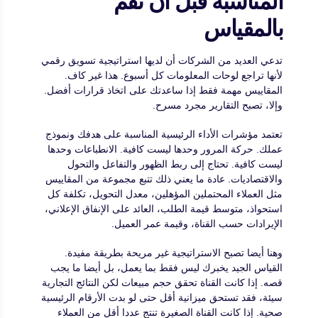
المناسبة قبل أن تقم
بالمقياس
تدعي العديد من الشركات أن لديها استراتيجية تسويق رقمي
لأنها تراجع لوحات المعلومات كل أسبوع. هذا غير كاف.
المقاييس مهمة فقط إذا ساعدتك على اتخاذ قرارات أفضل.
وإلا، تصبح التقارير مجرد مسرح.
تعتمد مؤشرات الأداء الرئيسية المناسبة على هدفك ونموذج
عملك. حركة المرور وحدها ليست كافية. الانطباعات وحدها
ليست كافية. تحتاج إلى ربط الظهور والتفاعل والتحول
والاقتصاديات. عادة ما يعني ذلك تتبع مجموعة من المقاييس
مثل العملاء المحتملين المؤهلين، معدل التحويل، تكلفة كل
استحواذ، متوسط قيمة الطلب، العائد على الإنفاق الإعلاني،
الإيرادات حسب القناة، وقيمة عمر العميل.
وهنا أيضا تصبح الاستراتيجية غير مريحة بطريقة مفيدة.
القياس الجيد يخبرك ليس فقط بما يعمل، بل أيضا ما يجب
قصه. إذا كانت القناة تحقق حجم مبيعات لكن النتائج التجارية
سيئة، فقد تستحق ميزانية أقل حتى لو بدت الأرقام الرئيسية
صحية. إذا كانت القناة الصغيرة تنتج عددا أقل من العملاء