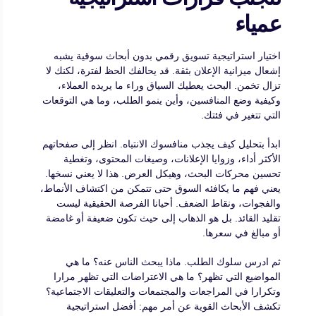
عمياء
اختيار استراتيجية تسويق رقمي بدون أبحاث سوقية يشبه
إشعال ميزانية الإعلان بثقة. قد يحالفك الحظ لفترة، لكنك لا
تزال تخمن. البحث يعطيك السياق وراء ما يريده العملاء،
وكيفية وضع المنافسين، وأين ينمو الطلب، وما هي التوقعات
التي تتغير في فئتك.
ابدأ بتحليل كيف يجذب منافسوك الانتباه. انظر إلى صفحاتهم
الأكثر أداء، وزوايا الإعلانات، وصيغات المحتوى، وتغطية
تحسين محركات البحث، وهيكل العرض. هذا لا يعني نسخها.
يعني فهم ما يكافئه السوق حتى تتمكن من اكتشاف الأنماط،
والفجوات، ونقاط الضعف. أحيانا الفرصة الحقيقية ليست
تقليد القائد. بل هو الذهاب إلى حيث تكون ضعيفة أو غامضة
أو مبالغ في سعرها.
ثم ادرس سلوك الطلب. ماذا يبحث الناس عنه؟ ما هي
المواضيع التي تظهر؟ ما هي الاعتراضات التي تظهر مرارا
وتكرارا في المراجعات والمجتمعات والتعليقات الاجتماعية؟
تكشف الأبحاث القوية عن أمر مهم: أفضل استراتيجية