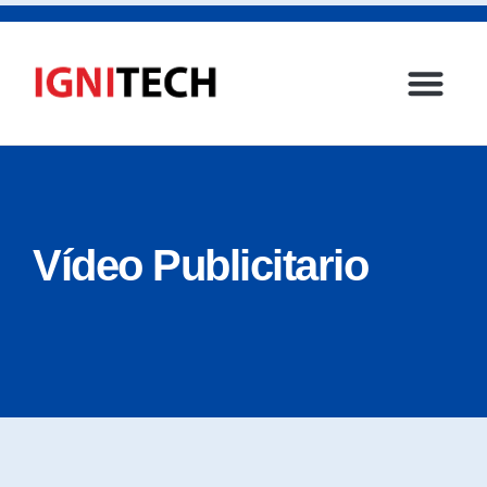
Página princ
Vídeo Publicitario