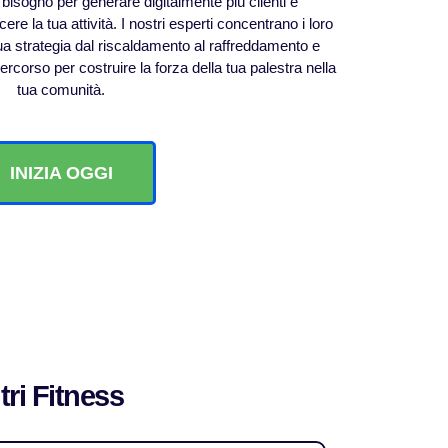
i bisogno per generare digitalmente più clienti e
re la tua attività. I nostri esperti concentrano i loro
tua strategia dal riscaldamento al raffreddamento e
ercorso per costruire la forza della tua palestra nella
tua comunità.
INIZIA OGGI
tri Fitness