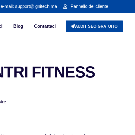
o e-mail: support@ignitech.ma
Pannello del cliente
ci
Blog
Contattaci
AUDIT SEO GRATUITO
TRI FITNESS
stre