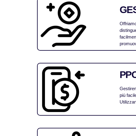
GES
Offriamo
distingu
facilmen
promuove
PP
Gestirem
più facil
Utilizza