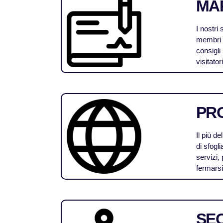
MA
I nostri
membri s
consigli 
visitato
PRO
Il più de
di sfogli
servizi,
fermarsi
SEO