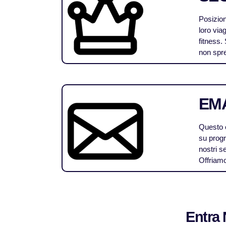
Posizion
loro viag
fitness.
non spre
EM
Questo è
su progr
nostri se
Offriamo
Entra 