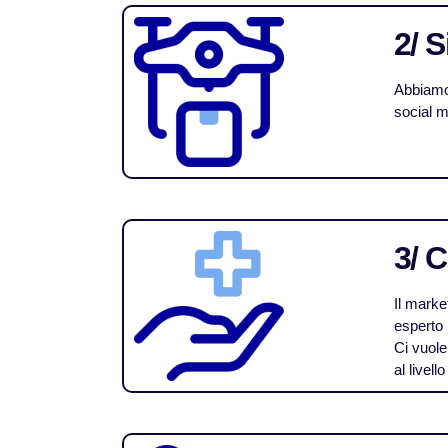
2/ 
Abbiamo 
social m
3/ 
Il marke
esperto 
Ci vuole
al livel