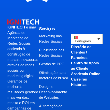
IGNITECH
é uma
Serviços
Agência de
Marketing nas
Marketing de
Português
Redes Sociais
Redes Sociais
Diretório de
dedicada à
Publicidade nas
Clientes /
construção de
Redes Sociais
Parceiros
marcas inovadoras
Centro de Apoio
Gestão de PPC
através de redes
ao Cliente
sociais ou
Otimização para
Academia Online
marketing digital.
motores de busca
Carreiras
Geramos os
Histórias
Design e
melhores
Desenvolvimento
resultados gerando
de Websites
mais vendas,
receita e ROI em
Automação de
campanhas de