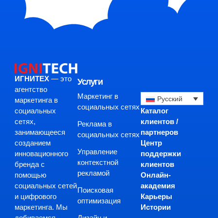
ИГНИТЕХ
— это
Услуги
агентство
Маркетинг в
Русский
маркетинга в
социальных сетях
Каталог
социальных
клиентов /
сетях,
Реклама в
партнеров
занимающееся
социальных сетях
Центр
созданием
Управление
поддержки
инновационного
контекстной
клиентов
бренда с
рекламой
Онлайн-
помощью
академия
социальных сетей
Поисковая
Карьеры
и цифрового
оптимизация
Истории
маркетинга. Мы
Дизайн и
добиваемся