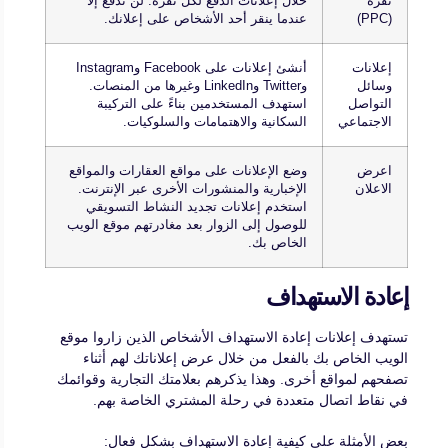
نقرة
خلال إعلانات الدفع لكل نقرة. لن تدفع إلا
(PPC)
عندما ينقر أحد الأشخاص على إعلانك.
إعلانات
أنشئ إعلانات على Facebook وInstagram
وسائل
وTwitter وLinkedIn وغيرها من المنصات.
التواصل
استهدف المستخدمين بناءً على التركيبة
الاجتماعي
السكانية والاهتمامات والسلوكيات.
اعرض
وضع الإعلانات على مواقع العقارات والمواقع
الاعلان
الإخبارية والمنشورات الأخرى عبر الإنترنت.
استخدم إعلانات تجديد النشاط التسويقي
للوصول إلى الزوار بعد مغادرتهم موقع الويب
الخاص بك.
إعادة الاستهداف
تستهدف إعلانات إعادة الاستهداف الأشخاص الذين زاروا موقع
الويب الخاص بك بالفعل من خلال عرض إعلاناتك لهم أثناء
تصفحهم لمواقع أخرى. وهذا يذكرهم بعلامتك التجارية وقوائمك
في نقاط اتصال متعددة في رحلة المشتري الخاصة بهم.
بعض الأمثلة على كيفية إعادة الاستهداف بشكل فعال: