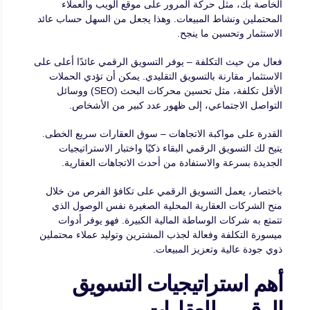
الخاصة بك، مثل حركة المرور على موقع الويب والعملاء
المحتملين ونشاط المبيعات. وهذا يجعل من السهل حساب عائد
الاستثمار وتحسين ما ينجح.
فعال من حيث التكلفة – يوفر التسويق الرقمي عائدًا أعلى على
الاستثمار مقارنة بالتسويق التقليدي. يمكن أن تؤدي الحملات
الأقل تكلفة، مثل تحسين محركات البحث (SEO) ووسائل
التواصل الاجتماعي، إلى ظهور عدد كبير من الأشخاص.
القدرة على مواكبة الاتجاهات – سوق العقارات سريع الخطى.
يتيح لك التسويق الرقمي البقاء ذكيًا واختبار الاستراتيجيات
الجديدة بسرعة والاستفادة من أحدث الاتجاهات العقارية.
باختصار، يعمل التسويق الرقمي على تكافؤ الفرص من خلال
منح الشركات العقارية المحلية الصغيرة نفس الوصول الذي
تتمتع به شركات الوساطة المالية الكبيرة. فهو يوفر أدوات
ميسورة التكلفة وفعالة لجذب المشترين وتوليد عملاء محتملين
ذوي جودة عالية وتعزيز المبيعات.
أهم استراتيجيات التسويق
الرقمي للعقارات