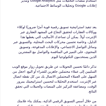
استخدم منصات التحليلات مثل Google Analytics ومدير
إعلانات Google وتحليلات الوسائط الاجتماعية.
يعد تنفيذ استراتيجية تسويق رقمية قوية أمرًا ضروريًا لوكلاء
ووكالات العقارات لتحقيق النجاح في المشهد العقاري عبر
الإنترنت أولاً. يمكن أن تساعدك الأساليب التي يغطيها هذا
الدليل، وخاصة تحسين محركات البحث المحلية، والتسويق عبر
وسائل التواصل الاجتماعي، والإعلانات المدفوعة، وتسويق
المحتوى، على التميز في المنافسة والتواصل مع المشترين
الذين يستخدمون التكنولوجيا اليوم.
تذكر دائمًا تحسين التحويلات عن طريق تحويل زوار موقع الويب
السلبيين إلى عملاء محتملين جاهزين للشراء أو البيع. اجعل من
السهل على العملاء المحتملين الاتصال بك من كل نقطة اتصال
عبر الإنترنت. استخدم التحليلات لتحسين استراتيجيتك بمرور
الوقت، ومضاعفة التركيز على المنصات والحملات التي تحقق
النتائج.
من خلال أسس التسويق الرقمي الذكية، يمكنك بناء علامتك
التجارية العقارية، وجذب المزيد من المشترين والبائعين، وكسب