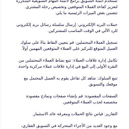
تستخدم أتمتة التسويق برامج لأتمتة المهام التسويقية المتكررة
لتعزيز كفاءة العملاء المتوقعين وتخصيص رحلة المشتري.
تتضمن بعض الميزات الرئيسية ما يلي:
حملات البريد الإلكتروني: إرسال سلسلة رسائل بريد إلكتروني
للرد الآلي في الوقت المناسب للمشتركين.
تسجيل العملاء المحتملين: قم بتعيين النقاط بناءً على سلوك
العميل المتوقع للتركيز على العملاء المتوقعين المهمين أولاً.
تكامل إدارة علاقات العملاء: تتبع نشاط العملاء المحتملين من
النقرة الأولى إلى البيع في إدارة علاقات عملاء مركزية واحدة.
تتبع السلوك: شاهد كل تفاعل يقوم به العميل المحتمل مع
موقعك والتسويق.
الصفحات المقصودة: قم بإنشاء صفحات ونماذج مقصودة
مخصصة لجذب العملاء المتوقعين.
التقارير: قياس نتائج الحملات ومعرفة عائد الاستثمار.
مع وجود العديد من الأجزاء المتحركة في التسويق العقاري،