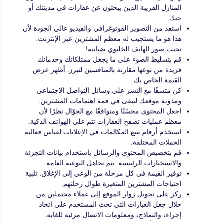
المنازل القريبة الذين يبحثون عن عقارات في مدينتك أو
حيك.
استفد من التصوير الفوتوغرافي والفيديو عالي الجودة لأن
هذا هو ما يستجيب له معظم المشترين عبر الإنترنت.
تجنب صور الهاتف الخليوي ضبابية!
قم بتسليط الضوء على ما يجعل ممتلكاتك وخدماتك
فريدة من نوعها مقارنة بالمنافسين لتبرز. أظهر عرض
القيمة الخاص بك.
كن متسقًا مع النشر على وسائل التواصل الاجتماعي
ومدونة موقعك لتبقى في قمة اهتمامات المشترين.
اجعل المحتوى محسّنًا ومتوافقًا مع الجوّال نظرًا لأن
معظم عمليات تصفح العقارات تتم على الهواتف الذكية.
استخدم أرقام تتبع المكالمات في الإعلانات لقياس فعالية
الحملات المختلفة.
قم بتخصيص المحتوى والرسائل باستخدام بيانات التجزئة
والاستخبارات الرئيسية. يتم تجاهل التوعية العامة.
توفير القيمة في كل مرحلة من الوعي إلى الإغلاق. تلبية
احتياجات المشترين المتغيرة طوال رحلتهم.
ركز على تحويل زوار الموقع إلى عملاء محتملين من
خلال جعل العبارات التي تحث المستخدم على اتخاذ
إجراء، والنماذج، ومعلومات الاتصال مرئية للغاية.