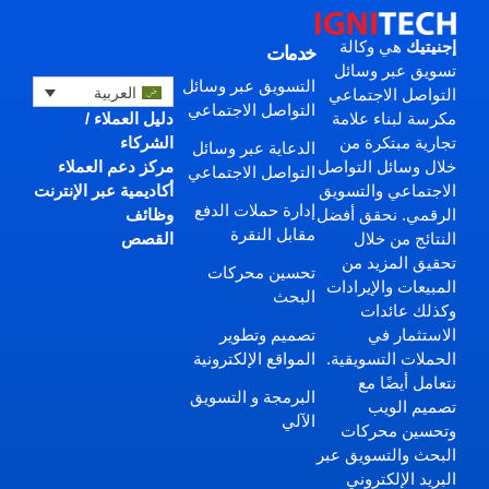
إجنيتيك
هي وكالة
خدمات
تسويق عبر وسائل
التسويق عبر وسائل
العربية
التواصل الاجتماعي
التواصل الاجتماعي
دليل العملاء /
مكرسة لبناء علامة
الشركاء
تجارية مبتكرة من
الدعاية عبر وسائل
مركز دعم العملاء
خلال وسائل التواصل
التواصل الاجتماعي
أكاديمية عبر الإنترنت
الاجتماعي والتسويق
إدارة حملات الدفع
وظائف
الرقمي. نحقق أفضل
مقابل النقرة
القصص
النتائج من خلال
تحقيق المزيد من
تحسين محركات
المبيعات والإيرادات
البحث
وكذلك عائدات
تصميم وتطوير
الاستثمار في
المواقع الإلكترونية
الحملات التسويقية.
نتعامل أيضًا مع
البرمجة و التسويق
تصميم الويب
الآلي
وتحسين محركات
البحث والتسويق عبر
البريد الإلكتروني