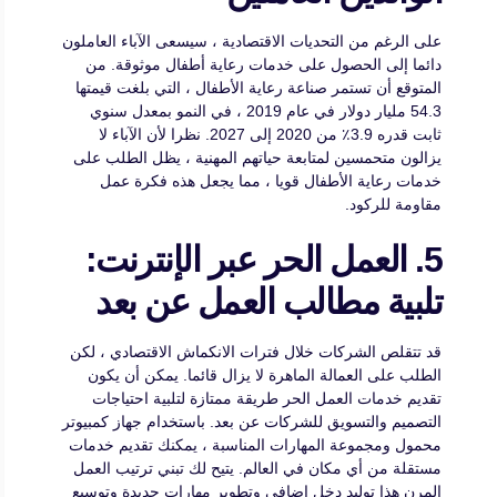
على الرغم من التحديات الاقتصادية ، سيسعى الآباء العاملون
دائما إلى الحصول على خدمات رعاية أطفال موثوقة. من
المتوقع أن تستمر صناعة رعاية الأطفال ، التي بلغت قيمتها
54.3 مليار دولار في عام 2019 ، في النمو بمعدل سنوي
ثابت قدره 3.9٪ من 2020 إلى 2027. نظرا لأن الآباء لا
يزالون متحمسين لمتابعة حياتهم المهنية ، يظل الطلب على
خدمات رعاية الأطفال قويا ، مما يجعل هذه فكرة عمل
مقاومة للركود.
5. العمل الحر عبر الإنترنت:
تلبية مطالب العمل عن بعد
قد تتقلص الشركات خلال فترات الانكماش الاقتصادي ، لكن
الطلب على العمالة الماهرة لا يزال قائما. يمكن أن يكون
تقديم خدمات العمل الحر طريقة ممتازة لتلبية احتياجات
التصميم والتسويق للشركات عن بعد. باستخدام جهاز كمبيوتر
محمول ومجموعة المهارات المناسبة ، يمكنك تقديم خدمات
مستقلة من أي مكان في العالم. يتيح لك تبني ترتيب العمل
المرن هذا توليد دخل إضافي وتطوير مهارات جديدة وتوسيع