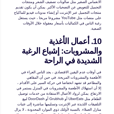
الانغماس الصغير مثل صالونات تصفيف الشعر ومنتجات
التجميل للتعويض عن التضحيات الأكبر. يمكن أن يكون تقديم
منتجات التجميل عبر الإنترنت أو إنشاء مدونات فيديو للماكياج
على منصات مثل YouTube مشروعا مربحا ، حيث يستغل
رغبة الناس في الكماليات بأسعار معقولة خلال الأوقات
الصعبة.
10. أعمال الأغذية
والمشروبات: إشباع الرغبة
الشديدة في الراحة
في أوقات عدم اليقين الاقتصادي ، يجد الناس العزاء في
الأطعمة والمشروبات المريحة. في حين أن المقاهي
والمطاعم قد تشهد انخفاضا في حركة السير على الأقدام ،
إلا أن استهلاك الأطعمة والمشروبات في المنزل يستمر في
الارتفاع. يمكن لرواد الأعمال الاستفادة من خدمات توصيل
الطعام مثل UberEats أو Grubhub أو DoorDash لبيع
التلفيقات اللذيذة عبر الإنترنت وتسليمها مباشرة إلى عتبات
منازل العملاء. بالنسبة لأولئك ذوي الموارد المحدودة ، لا يزال