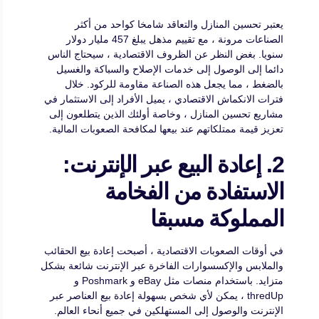
يعتبر تحسين المنازل والتعاقد شامخا كواحد من أكثر
الصناعات مرونة ، مع تقييم مذهل يبلغ 457 مليار دولار
سنويا. بغض النظر عن الظروف الاقتصادية ، سيحتاج الناس
دائما إلى الوصول إلى خدمات الإصلاح والسباكة والغسيل
بالضغط ، مما يجعل هذه الصناعة مقاومة للركود. خلال
فترات الانكماش الاقتصادي ، يميل الأفراد إلى الاستثمار في
مشاريع تحسين المنازل ، وخاصة أولئك الذين يتطلعون إلى
تعزيز قيمة ممتلكاتهم عند بيعها لمكافحة الصعوبات المالية.
2. إعادة البيع عبر الإنترنت:
الاستفادة من الفخامة
المملوكة مسبقا
في أوقات الصعوبات الاقتصادية ، أصبحت إعادة بيع الحقائب
والملابس والإكسسوارات الفاخرة عبر الإنترنت شائعة بشكل
متزايد. باستخدام منصات مثل eBay و Poshmark و
thredUp ، يمكن لأي شخص بسهولة إعادة بيع العناصر عبر
الإنترنت والوصول إلى المستهلكين في جميع أنحاء العالم.