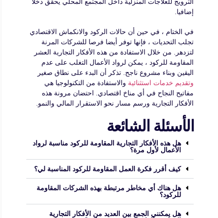
الترويج للعلاجات المنزلية داخل المجتمع المحلي يحقق دخلا
إضافيا.
في الختام ، في حين أن حالات الركود والانكماش الاقتصادي
تجلب التحديات ، فإنها توفر أيضا فرصا للشركات المرنة
لتزدهر. من خلال الاستفادة من هذه الأفكار التجارية العشر
المقاومة للركود ، يمكن لرواد الأعمال التغلب على عدم
اليقين وبناء مشروع ناجح. تذكر أن البدء على نطاق صغير
وتقديم خدمات استثنائية
والاستفادة من التكنولوجيا هي
مفاتيح النجاح في أي مناخ اقتصادي. احتضان مرونة هذه
الأفكار التجارية ورسم مسار نحو الاستقرار المالي والنمو.
الأسئلة الشائعة
هل هذه الأفكار التجارية المقاومة للركود مناسبة لرواد
الأعمال لأول مرة؟
كيف أقرر فكرة العمل المقاومة للركود المناسبة لي؟
هل هناك أي مخاطر مرتبطة بهذه الشركات المقاومة
للركود؟
هل يمكنني الجمع بين العديد من الأفكار التجارية