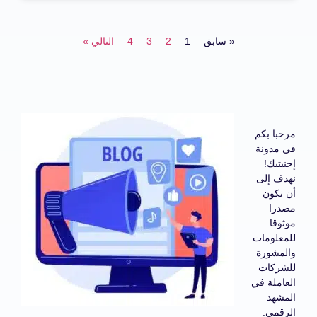
« سابق
1
2
3
4
التالي »
مرحبا بكم
في مدونة
إجنيتيك!
نهدف إلى
أن نكون
مصدرا
موثوقا
للمعلومات
والمشورة
للشركات
العاملة في
المشهد
الرقمي.