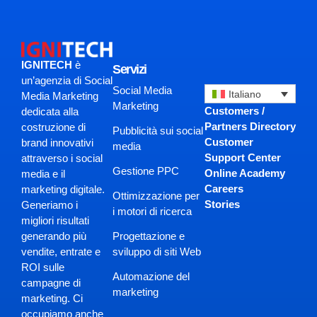
IGNITECH
è
Servizi
un’agenzia di Social
Social Media
Italiano
Media Marketing
Marketing
Customers /
dedicata alla
Partners Directory
costruzione di
Pubblicità sui social
Customer
brand innovativi
media
Support Center
attraverso i social
Gestione PPC
Online Academy
media e il
Careers
marketing digitale.
Ottimizzazione per
Stories
Generiamo i
i motori di ricerca
migliori risultati
Progettazione e
generando più
sviluppo di siti Web
vendite, entrate e
ROI sulle
Automazione del
campagne di
marketing
marketing. Ci
occupiamo anche