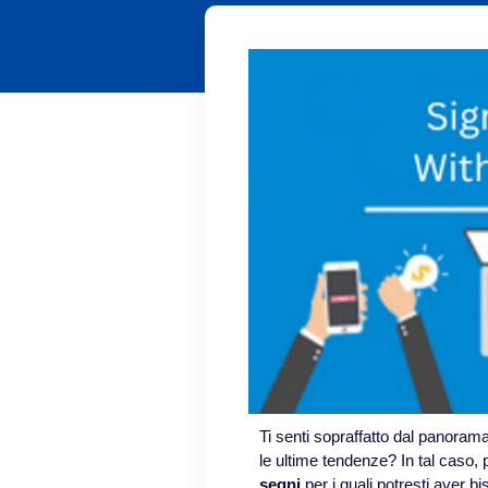
Ti senti sopraffatto dal panorama
le ultime tendenze? In tal caso, 
segni
per i quali potresti aver b