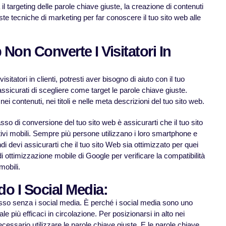
il targeting delle parole chiave giuste, la creazione di contenuti
giuste tecniche di marketing per far conoscere il tuo sito web alle
b Non Converte I Visitatori In
isitatori in clienti, potresti aver bisogno di aiuto con il tuo
 assicurati di scegliere come target le parole chiave giuste.
ei contenuti, nei titoli e nelle meta descrizioni del tuo sito web.
asso di conversione del tuo sito web è assicurarti che il tuo sito
tivi mobili. Sempre più persone utilizzano i loro smartphone e
di devi assicurarti che il tuo sito Web sia ottimizzato per quei
t di ottimizzazione mobile di Google per verificare la compatibilità
mobili.
do I Social Media:
so senza i social media. È perché i social media sono uno
ale più efficaci in circolazione. Per posizionarsi in alto nei
 necessario utilizzare le parole chiave giuste. E le parole chiave