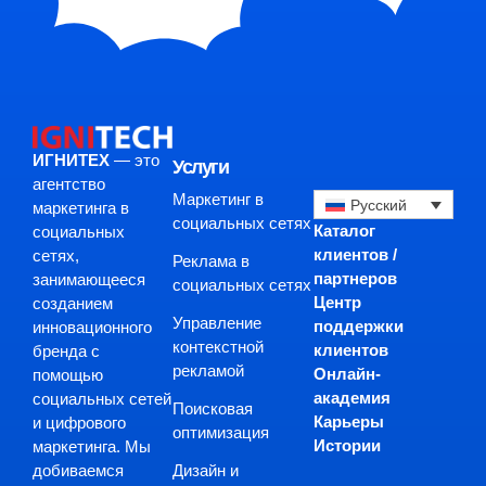
ИГНИТЕХ
— это
Услуги
агентство
Маркетинг в
Русский
маркетинга в
социальных сетях
Каталог
социальных
клиентов /
сетях,
Реклама в
партнеров
занимающееся
социальных сетях
Центр
созданием
Управление
поддержки
инновационного
контекстной
клиентов
бренда с
рекламой
Онлайн-
помощью
академия
социальных сетей
Поисковая
Карьеры
и цифрового
оптимизация
Истории
маркетинга. Мы
Дизайн и
добиваемся