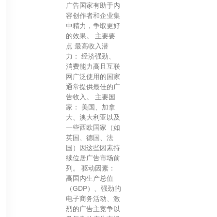
广告国家有助于内
容创作者和企业集
中精力，争取更好
的效果。 主要要
点 最高收入潜
力： 经济强劲、
消费能力高且互联
网广泛使用的国家
通常提供最佳的广
告收入。 主要国
家： 美国、加拿
大、澳大利亚以及
一些西欧国家（如
英国、德国、法
国）因这些因素持
续位居广告市场前
列。 驱动因素：
高国内生产总值
（GDP）、强劲的
电子商务活动、激
烈的广告主竞争以